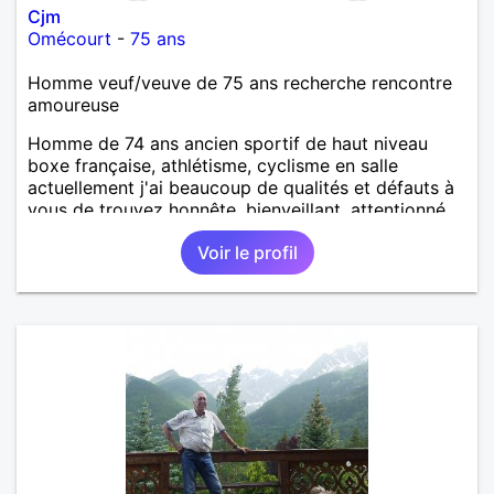
Cjm
Omécourt
-
75 ans
Homme veuf/veuve de 75 ans recherche rencontre
amoureuse
Homme de 74 ans ancien sportif de haut niveau
boxe française, athlétisme, cyclisme en salle
actuellement j'ai beaucoup de qualités et défauts à
vous de trouvez honnête, bienveillant, attentionné,
respectueux gentil avec du caractère, adore
Voir le profil
découvrir les différents arts l'architecture musée
expositions Théâtre Variété soûl jazz gospel blues
latino classiques Opéra je chante en chorale pour un
plaisir partagé