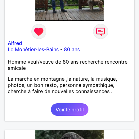
Alfred
Le Monêtier-les-Bains
-
80 ans
Homme veuf/veuve de 80 ans recherche rencontre
amicale
La marche en montagne ,la nature, la musique,
photos, un bon resto, personne sympathique,
cherche à faire de nouvelles connaissances .
Voir le profil