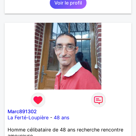
Voir le profil
Marc891302
La Ferté-Loupière
-
48 ans
Homme célibataire de 48 ans recherche rencontre
amoureuse