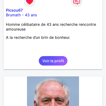
Picsou67
Brumath
-
43 ans
Homme célibataire de 43 ans recherche rencontre
amoureuse
A la recherche d’un brin de bonheur.
Voir le profil