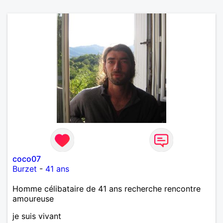
coco07
Burzet
-
41 ans
Homme célibataire de 41 ans recherche rencontre
amoureuse
je suis vivant