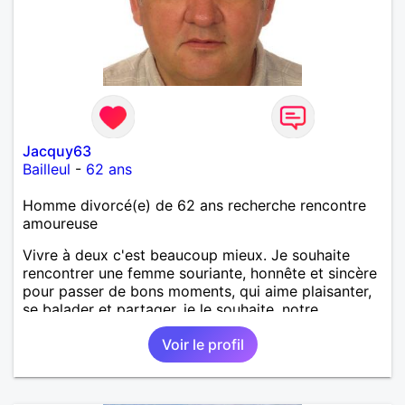
Jacquy63
Bailleul
-
62 ans
Homme divorcé(e) de 62 ans recherche rencontre
amoureuse
Vivre à deux c'est beaucoup mieux. Je souhaite
rencontrer une femme souriante, honnête et sincère
pour passer de bons moments, qui aime plaisanter,
se balader et partager, je le souhaite, notre
complicité. J'aime beaucoup les chantiers de
Voir le profil
randonnée pour se défouler, se relaxer, se détendre
et finalement prendre du bon temps. C'est difficile
de tout dire en quelques lignes. En revanche, vous
pouvez me contacter pour avoir plus