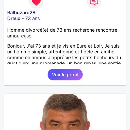
Balbuzard28
Dreux
-
73 ans
Homme divorcé(e) de 73 ans recherche rencontre
amoureuse
Bonjour, J'ai 73 ans et je vis en Eure et Loir, Je suis
un homme simple, attentionné et fidèle en amitié
comme en amour. J'apprécie les petits bonheurs du
quotidien; une promenade, un bon repas, une sortie,
une discision agréable ou un moment de détente à
Voir le profil
deux. Je souhaite rencontrer une femme douce,
honnête et bienveillante, avec qui partager des
moments de complicité, de rire et de confiance. Je
crois qu'une belle relation commence souvent par
une belle amitié et qu'il n'est jamais trop tard pour
écrire une nouvelle histoire. Si vous aimez les
échanges sincères, les valeurs de respect et de
simplicité, nous pourrions faire connaissance autour
d'un café suivi d'une balade, sans précipitation et
laisser le temps faire le reste. Au plaisir de vous lire.