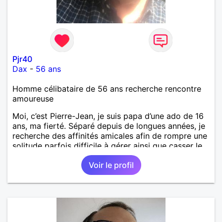
Pjr40
Dax
-
56 ans
Homme célibataire de 56 ans recherche rencontre
amoureuse
Moi, c’est Pierre-Jean, je suis papa d’une ado de 16
ans, ma fierté. Séparé depuis de longues années, je
recherche des affinités amicales afin de rompre une
solitude parfois difficile à gérer ainsi que casser le
vague à l’âme. L’amitié reste extrêmement
Voir le profil
importante à mes yeux mais peut se décliner en des
sentiments plus puissants. « Le temps fera son
œuvre » disait Arthur Schopenhauer, philosophe
allemand que j’adore. J’aime discuter sans pour
autant être trop locace. Je suis bourré de qualités
avec très peu de défauts. Je suis altruiste,