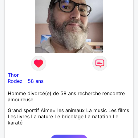
bienveillant, empathique, attentionné, honnête,
respectueux, doux de caractère et compréhensif : je
laisse « glisser » beaucoup de choses. Mais ne vous
m’éprenez pas Mesdames, si une personne que
j’aime me trahit une fois, il n’y aura pas de seconde
chance et je l’effacerai à « vitam eternam ».
Néanmoins, je suis un tout petit peu maniaque ainsi
qu’impatient. J’essaye de faire des efforts. Rien de
bien dramatique ! Du moins je le pense……Je suis un
homme facile à vivre. À vous si vous le souhaitez,
d’apprendre à me connaître davantage. J’en serai
ravi….A très bientôt je l’espère.
Thor
Rodez
-
58 ans
Homme divorcé(e) de 58 ans recherche rencontre
amoureuse
Grand sportif Aime= les animaux La music Les films
Les livres La nature Le bricolage La natation Le
karaté