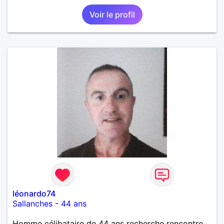
est électricien en tant que agent technique
Voir le profil
territorial. J'ai enseigné en tant que professeur des
écoles mais j'ai voulu changer. J'aime la culture en
générale: le cinéma, la littérature, le dessin, l'Art, un
peu de sport et aussi les ballades en bord de mer...
Mais je ne vais pas tout dire, à vous de me
contacter pour faire plus ample connaissance!...
léonardo74
Sallanches
-
44 ans
Homme célibataire de 44 ans recherche rencontre