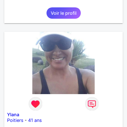
Voir le profil
Ylana
Poitiers
-
41 ans