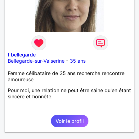
f bellegarde
Bellegarde-sur-Valserine
-
35 ans
Femme célibataire de 35 ans recherche rencontre
amoureuse
Pour moi, une relation ne peut être saine qu'en étant
sincère et honnête.
Voir le profil