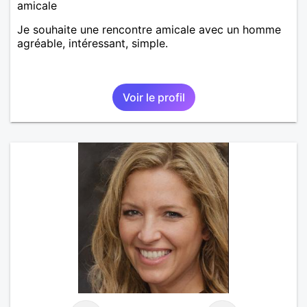
amicale
Je souhaite une rencontre amicale avec un homme
agréable, intéressant, simple.
Voir le profil