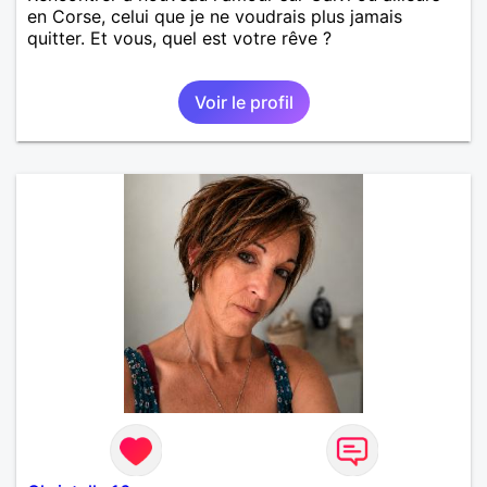
en Corse, celui que je ne voudrais plus jamais
quitter. Et vous, quel est votre rêve ?
Voir le profil