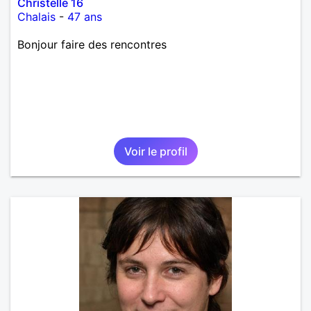
Christelle 16
Chalais
-
47 ans
Bonjour faire des rencontres
Voir le profil