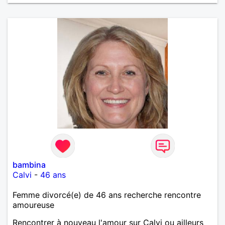
bambina
Calvi
-
46 ans
Femme divorcé(e) de 46 ans recherche rencontre
amoureuse
Rencontrer à nouveau l'amour sur Calvi ou ailleurs