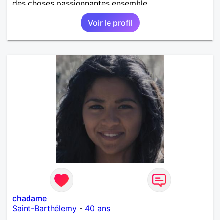
des choses passionnantes ensemble...
Voir le profil
chadame
Saint-Barthélemy
-
40 ans