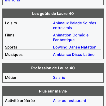
Les goûts de Laure 40
Loisirs
Animaux
Balade
Soirées
entre amis
Films
Animation
Comédie
Fantastique
Sports
Bowling
Danse
Natation
Musiques
Ambiance
Disco
Latino
Profession de Laure 40
Métier
Salarié
Plus sur ma vie
Activité préférée
Aller au restaurant