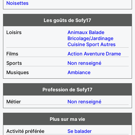
Noisettes
Les goûts de Sofy17
Loisirs
Animaux
Balade
Bricolage/Jardinage
Cuisine
Sport
Autres
Films
Action
Aventure
Drame
Sports
Non renseigné
Musiques
Ambiance
Profession de Sofy17
Métier
Non renseigné
Plus sur ma vie
Activité préférée
Se balader