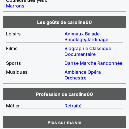
Marrons
Les goûts de caroline60
Loisirs
Animaux
Balade
Bricolage/Jardinage
Films
Biographie
Classique
Documentaire
Sports
Danse
Marche
Randonnée
Musiques
Ambiance
Opéra
Orchestre
Profession de caroline60
Métier
Retraité
Plus sur ma vie