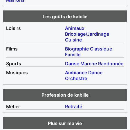
Les goûts de kabilie
Loisirs
Animaux
Bricolage/Jardinage
Cuisine
Films
Biographie
Classique
Famille
Sports
Danse
Marche
Randonnée
Musiques
Ambiance
Dance
Orchestre
Profession de kabilie
Métier
Retraité
Plus sur ma vie