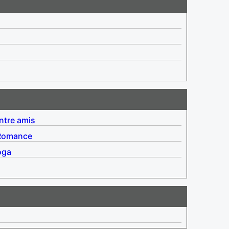
ntre amis
Romance
oga