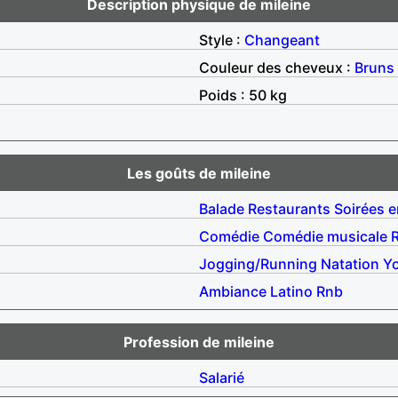
Description physique de mileine
Style :
Changeant
Couleur des cheveux :
Bruns
Poids : 50 kg
Les goûts de mileine
Balade
Restaurants
Soirées e
Comédie
Comédie musicale
Jogging/Running
Natation
Y
Ambiance
Latino
Rnb
Profession de mileine
Salarié