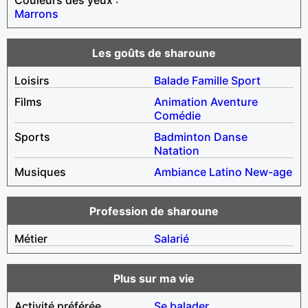
Marrons
Les goûts de sharoune
Loisirs
Balade
Famille
Sport
Films
Animation
Aventure
Comédie
Sports
Badminton
Danse
Natation
Musiques
Ambiance
Latino
New-age
Profession de sharoune
Métier
Salarié
Plus sur ma vie
Activité préférée
Se balader