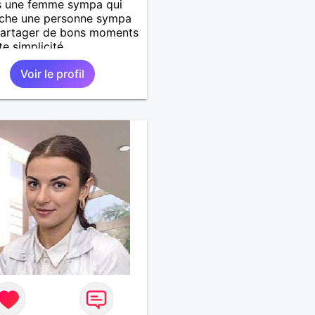
s une femme sympa qui
rche une personne sympa
partager de bons moments
te simplicité.
Voir le profil