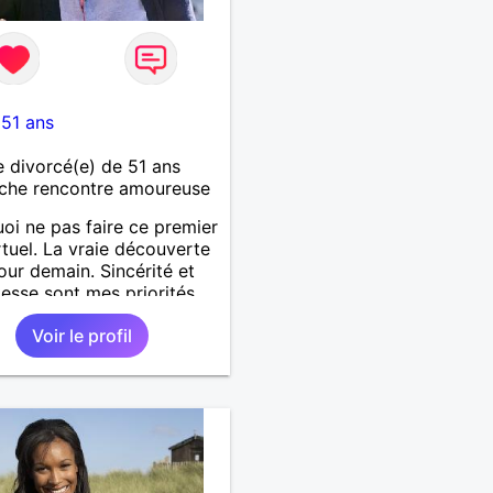
-
51 ans
divorcé(e) de 51 ans
che rencontre amoureuse
oi ne pas faire ce premier
rtuel. La vraie découverte
our demain. Sincérité et
tesse sont mes priorités.
Voir le profil