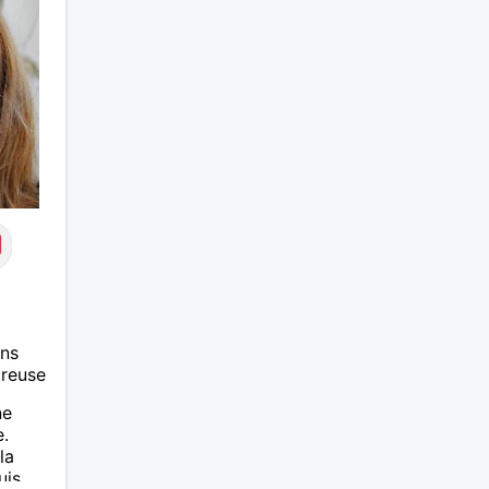
ans
ureuse
ne
e.
la
uis