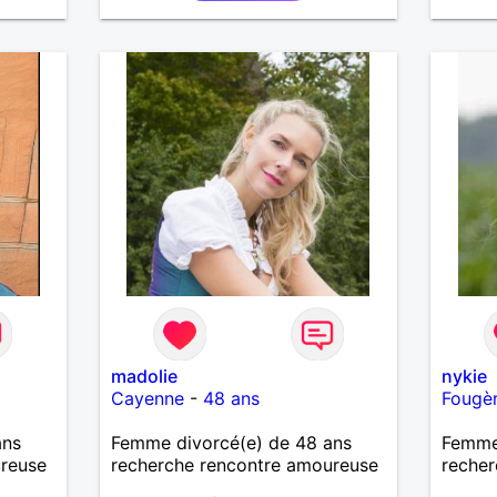
madolie
nykie
Cayenne
-
48 ans
Fougè
ans
Femme divorcé(e) de 48 ans
Femme 
ureuse
recherche rencontre amoureuse
recher