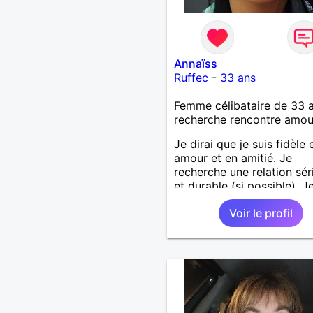
Annaïss
Ruffec
-
33 ans
Femme célibataire de 33 
recherche rencontre amo
Je dirai que je suis fidèle 
amour et en amitié. Je
recherche une relation sér
et durable (si possible). J
vivre de nouveau une bell
Voir le profil
histoire d'amour.