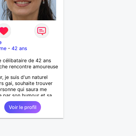
e
ôme
-
42 ans
célibataire de 42 ans
che rencontre amoureuse
r, je suis d'un naturel
rs gai, souhaite trouver
rsonne qui saura me
e par son humour et sa
té.
Voir le profil