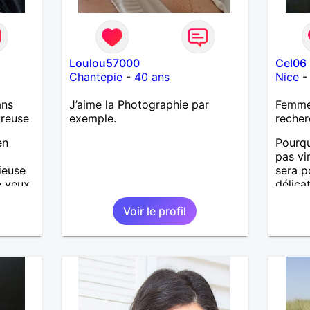
Loulou57000
Cel06
Chantepie
-
40 ans
Nice
ans
J’aime la Photographie par
Femme 
ureuse
exemple.
recher
en
Pourqu
pas vi
ieuse
sera p
e veux
délica
e
Voir le profil