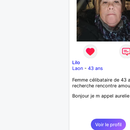
Lilo
Laon
-
43 ans
Femme célibataire de 43 
recherche rencontre amo
Bonjour je m appel aurelie
Voir le profil