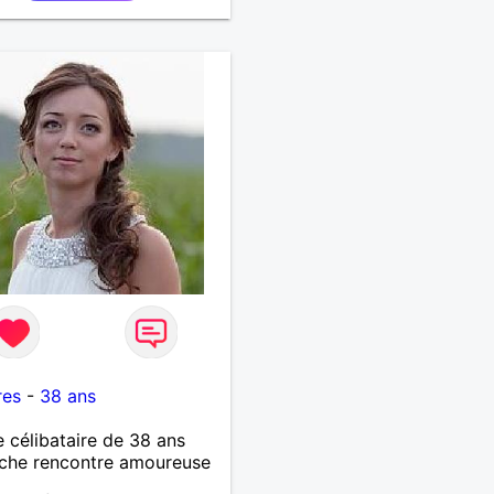
res
-
38 ans
célibataire de 38 ans
che rencontre amoureuse